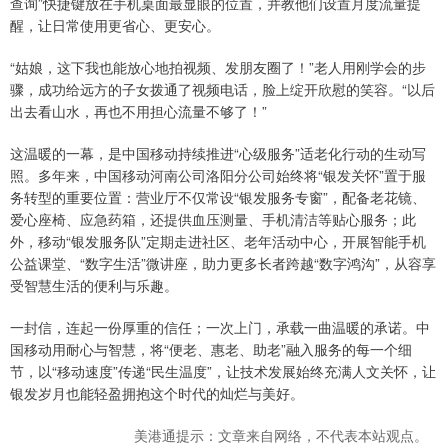
查询”快捷键放在手机桌面最显眼的位置，并教他们设置月度流量提
醒，让日常使用更省心、更安心。
“姑娘，这下我也能放心地拍视频、发朋友圈了！”老人用刚学会的步
骤，成功给远方的子女拨通了视频电话，脸上绽开欣慰的笑容。“以后
出去看山水，再也不用担心流量不够了！”
这温暖的一幕，是中国移动持续推进“心级服务”适老化行动的生动写
照。多年来，中国移动河南公司洛阳分公司始终将“银发关怀”置于服
务转型的重要位置：营业厅不仅常设“银发服务专窗”，配备老花镜、
爱心座椅、应急药箱，还提供血压测量、手机清洁等贴心服务；此
外，移动“银发服务队”定期走进社区、老年活动中心，开展智能手机
公益课堂、“数字生活”微讲座，助力更多长者跨越“数字鸿沟”，从容享
受智慧生活的便利与乐趣。
一封信，连起一份厚重的信任；一次上门，承载一曲温暖的承诺。中
国移动用耐心与智慧，将“便老、惠老、助老”融入服务的每一个细
节，以“移动速度”传递“民生温度”，让技术发展始终充满人文关怀，让
银发岁月也能轻盈拥抱这个时代的灿烂与美好。
美港通提示：文章来自网络，不代表本站观点。