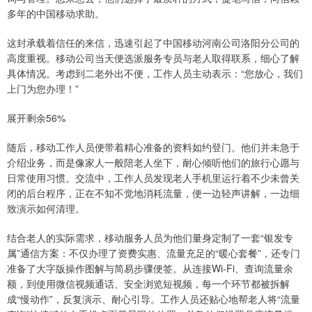
多年的中国移动求助。
这封承载着信任的来信，迅速引起了中国移动河南公司洛阳分公司的
高度重视。移动公司当天便选派服务专员与老人取得联系，细心了解
具体情况。考虑到二老外出不便，工作人员主动表示：“您放心，我们
上门为您办理！”
展开剩余56%
随后，移动工作人员便带着精心准备的资料如约登门。他们并未急于
介绍业务，而是像家人一般陪老人坐下，耐心倾听他们的旅行心愿与
日常使用习惯。交流中，工作人员发现老人手机里运行着不少未曾关
闭的后台程序，正在不知不觉地消耗流量，便一边轻声讲解，一边细
致演示如何清理。
结合老人的实际需求，移动服务人员为他们量身定制了一套“银发专
属”通信方案：不仅办理了资费实惠、流量充足的“暖心套餐”，还专门
准备了大字版操作图解与简易步骤便签。从连接Wi-Fi、查询流量余
额，到使用微信视频通话、安全浏览短视频，每一个环节都被拆解
成“慢动作”，反复演示、耐心引导。工作人员还贴心地帮老人将“流量