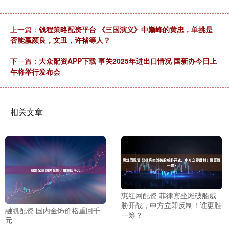
上一篇：
钱程策略配资平台 《三国演义》中巅峰的黄忠，单挑是
否能赢颜良，文丑，许褚等人？
下一篇：
大众配资APP下载 事关2025年进出口情况 国新办今日上
午将举行发布会
相关文章
惠红网配资 菲律宾坐滩破船威
胁开战，中方立即反制！谁更胜
融凯配资 国内金饰价格重回千
一筹？
元