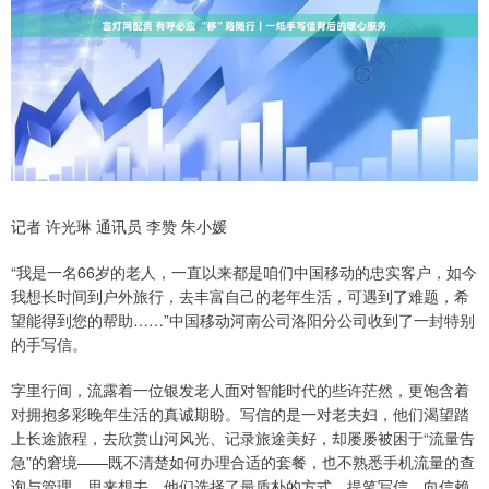
记者 许光琳 通讯员 李赞 朱小媛
“我是一名66岁的老人，一直以来都是咱们中国移动的忠实客户，如今
我想长时间到户外旅行，去丰富自己的老年生活，可遇到了难题，希
望能得到您的帮助……”中国移动河南公司洛阳分公司收到了一封特别
的手写信。
字里行间，流露着一位银发老人面对智能时代的些许茫然，更饱含着
对拥抱多彩晚年生活的真诚期盼。写信的是一对老夫妇，他们渴望踏
上长途旅程，去欣赏山河风光、记录旅途美好，却屡屡被困于“流量告
急”的窘境——既不清楚如何办理合适的套餐，也不熟悉手机流量的查
询与管理。思来想去，他们选择了最质朴的方式，提笔写信，向信赖