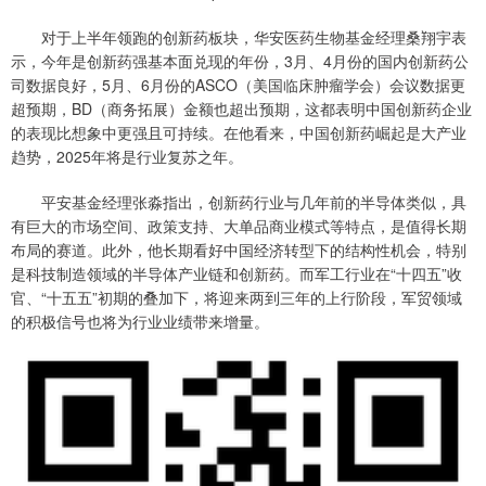
对于上半年领跑的创新药板块，华安医药生物基金经理桑翔宇表
示，今年是创新药强基本面兑现的年份，3月、4月份的国内创新药公
司数据良好，5月、6月份的ASCO（美国临床肿瘤学会）会议数据更
超预期，BD（商务拓展）金额也超出预期，这都表明中国创新药企业
的表现比想象中更强且可持续。在他看来，中国创新药崛起是大产业
趋势，2025年将是行业复苏之年。
平安基金经理张淼指出，创新药行业与几年前的半导体类似，具
有巨大的市场空间、政策支持、大单品商业模式等特点，是值得长期
布局的赛道。此外，他长期看好中国经济转型下的结构性机会，特别
是科技制造领域的半导体产业链和创新药。而军工行业在“十四五”收
官、“十五五”初期的叠加下，将迎来两到三年的上行阶段，军贸领域
的积极信号也将为行业业绩带来增量。