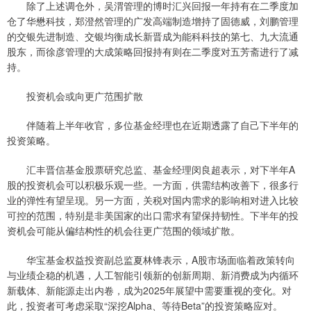
除了上述调仓外，吴渭管理的博时汇兴回报一年持有在二季度加
仓了华懋科技，郑澄然管理的广发高端制造增持了固德威，刘鹏管理
的交银先进制造、交银均衡成长新晋成为能科科技的第七、九大流通
股东，而徐彦管理的大成策略回报持有则在二季度对五芳斋进行了减
持。
投资机会或向更广范围扩散
伴随着上半年收官，多位基金经理也在近期透露了自己下半年的
投资策略。
汇丰晋信基金股票研究总监、基金经理闵良超表示，对下半年A
股的投资机会可以积极乐观一些。一方面，供需结构改善下，很多行
业的弹性有望呈现。另一方面，关税对国内需求的影响相对进入比较
可控的范围，特别是非美国家的出口需求有望保持韧性。下半年的投
资机会可能从偏结构性的机会往更广范围的领域扩散。
华宝基金权益投资副总监夏林锋表示，A股市场面临着政策转向
与业绩企稳的机遇，人工智能引领新的创新周期、新消费成为内循环
新载体、新能源走出内卷，成为2025年展望中需要重视的变化。对
此，投资者可考虑采取“深挖Alpha、等待Beta”的投资策略应对。