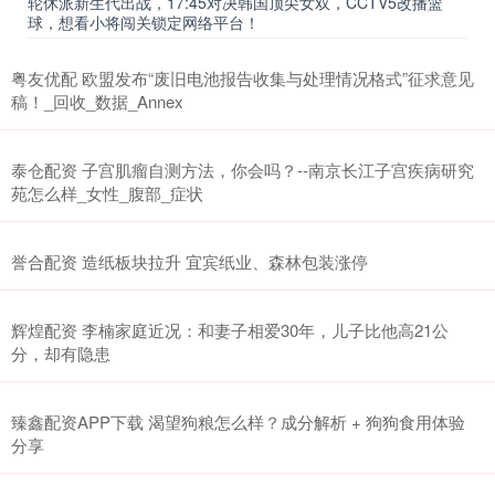
轮休派新生代出战，17:45对决韩国顶尖女双，CCTV5改播篮
球，想看小将闯关锁定网络平台！
粤友优配 欧盟发布“废旧电池报告收集与处理情况格式”征求意见
稿！_回收_数据_Annex
泰仓配资 子宫肌瘤自测方法，你会吗？--南京长江子宫疾病研究
苑怎么样_女性_腹部_症状
誉合配资 造纸板块拉升 宜宾纸业、森林包装涨停
辉煌配资 李楠家庭近况：和妻子相爱30年，儿子比他高21公
分，却有隐患
臻鑫配资APP下载 渴望狗粮怎么样？成分解析 + 狗狗食用体验
分享