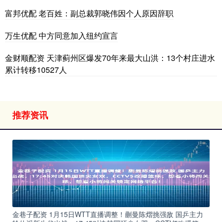
富邦优配 老百姓：副总裁郭晓伟因个人原因辞职
万生优配 中方同意加入纽约宣言
金财顺配资 天津蓟州区爆发70年来最大山洪：13个村庄进水
累计转移10527人
推荐资讯
金巷子配资 1月15日WTT直播调整！蒯曼陈熠挑强敌 国乒主力