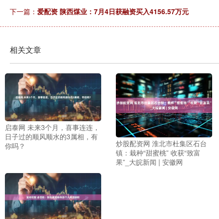
下一篇：
爱配资 陕西煤业：7月4日获融资买入4156.57万元
相关文章
启泰网 未来3个月，喜事连连，
日子过的顺风顺水的3属相，有
炒股配资网 淮北市杜集区石台
你吗？
镇：栽种“甜蜜桃” 收获“致富
果”_大皖新闻 | 安徽网