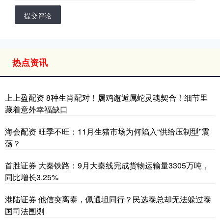
提交评论
热点资讯
上上盈配资 8种生肖配对！属鸡邂逅属蛇灵魂契合！细节里
藏着意外幸福缺口
海会配资 旺季不旺：11月生猪市场为何陷入“供给压制型”震
荡？
首胜证券 大秦铁路：9月大秦线完成货物运输量3305万吨，
同比增长3.25%
港陆证券 他信突离泰，佩通坦同行？民选泰总却无法躲过泰
国司法围剿