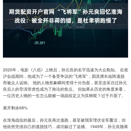
2020年，电影《八佰》上映后，孙元良的名字迅速为大众熟知。 在淞
沪会战期间，他成为了一个备受争议的“飞将军”，因其擅长临阵逃脱
而被众人诟病。 他的人物形象瞬间变得十分负面，甚至连采访过孙元
良后人的导演管虎也成为了舆论的焦点。 但如果从历史的角度来看，
一位历史人物的一生怎么能被一场战役定义为笑柄呢？过于片面了。
展开剩余68%
在淮海战役的最后，孙元良再次逃跑，甚至被我军埋伏全军覆没，但
他依然凭借自己的逃脱技巧，成功躲过了追捕。 1949年，孙元良随蒋