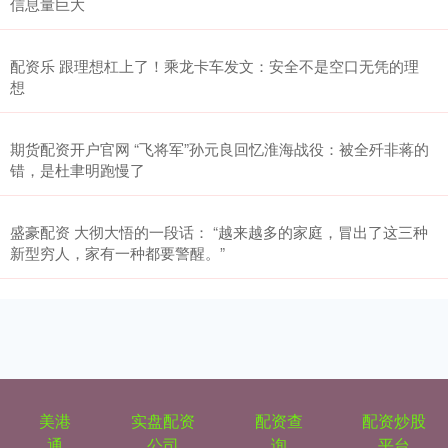
信息量巨大
配资乐 跟理想杠上了！乘龙卡车发文：安全不是空口无凭的理
想
期货配资开户官网 “飞将军”孙元良回忆淮海战役：被全歼非蒋的
错，是杜聿明跑慢了
盛豪配资 大彻大悟的一段话： “越来越多的家庭，冒出了这三种
新型穷人，家有一种都要警醒。”
美港
实盘配资
配资查
配资炒股
通
公司
询
平台