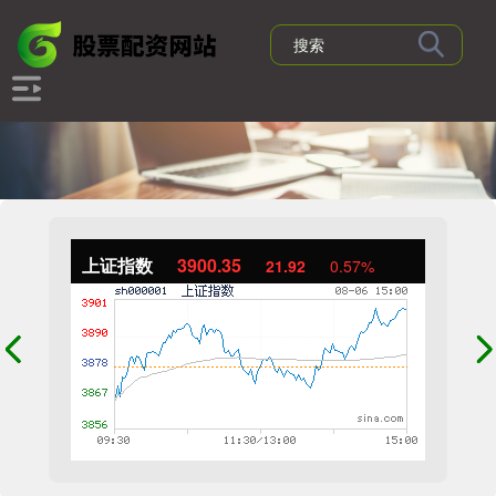
上证指数
3900.35
21.92
0.57%