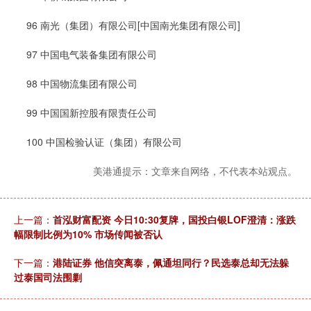
96 南光（集团）有限公司[中国南光集团有限公司]
97 中国电气装备集团有限公司
98 中国物流集团有限公司
99 中国国新控股有限责任公司
100 中国检验认证（集团）有限公司
美港通提示：文章来自网络，不代表本站观点。
上一篇：
首泓财富配资 今日10:30复牌，国投白银LOF澄清：涨跌
幅限制比例为10% 市场传闻被否认
下一篇：
港陆证券 他信突离泰，佩通坦同行？民选泰总却无法躲
过泰国司法围剿