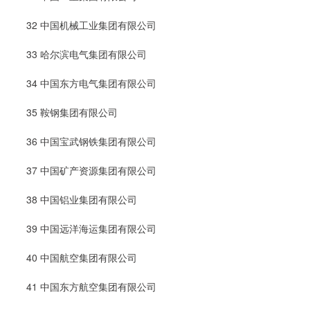
32 中国机械工业集团有限公司
33 哈尔滨电气集团有限公司
34 中国东方电气集团有限公司
35 鞍钢集团有限公司
36 中国宝武钢铁集团有限公司
37 中国矿产资源集团有限公司
38 中国铝业集团有限公司
39 中国远洋海运集团有限公司
40 中国航空集团有限公司
41 中国东方航空集团有限公司