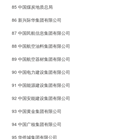
85 中国煤炭地质总局
86 新兴际华集团有限公司
87 中国民航信息集团有限公司
88 中国航空油料集团有限公司
89 中国航空器材集团有限公司
90 中国电力建设集团有限公司
91 中国能源建设集团有限公司
92 中国安能建设集团有限公司
93 中国黄金集团有限公司
94 中国广核集团有限公司
95 华侨城集团有限公司