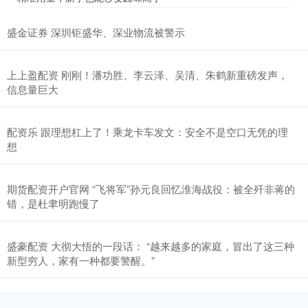
盛金证券 深圳钜盛华、深业物流被警示
上上盈配资 刚刚！潘功胜、李云泽、吴清、朱鹤新重磅发声，
信息量巨大
配资乐 跟理想杠上了！乘龙卡车发文：安全不是空口无凭的理
想
期货配资开户官网 “飞将军”孙元良回忆淮海战役：被全歼非蒋的
错，是杜聿明跑慢了
盛豪配资 大彻大悟的一段话： “越来越多的家庭，冒出了这三种
新型穷人，家有一种都要警醒。”