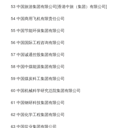
53 中国旅游集团有限公司[香港中旅（集团）有限公司]
54 中国商用飞机有限责任公司
55 中国节能环保集团有限公司
56 中国国际工程咨询有限公司
57 中国诚通控股集团有限公司
58 中国中煤能源集团有限公司
59 中国煤炭科工集团有限公司
60 中国机械科学研究总院集团有限公司
61 中国钢研科技集团有限公司
62 中国化学工程集团有限公司
63 中国盐业集团有限公司