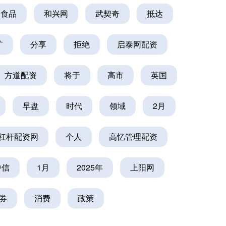
食品
和兴网
武契奇
抵达
矿
分享
拒绝
启泰网配资
方道配资
将于
高市
英国
早盘
时代
领域
2月
杠杆配资网
个人
高忆管理配资
中信
1月
2025年
上阳网
券
消费
政策