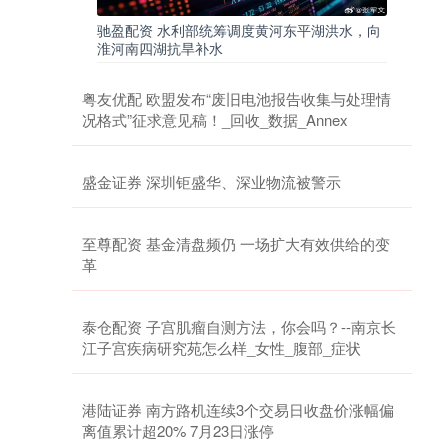
驰盈配资 水利部统筹调度黄河东平湖洪水，向
淮河南四湖抗旱补水
粤友优配 欧盟发布“废旧电池报告收集与处理情
况格式”征求意见稿！_回收_数据_Annex
盛金证券 深圳钜盛华、深业物流被警示
至尊配资 基金清盘频仍 一场扩大有效供给的变
革
泰仓配资 子宫肌瘤自测方法，你会吗？--南京长
江子宫疾病研究苑怎么样_女性_腹部_症状
港陆证券 南方路机连续3个交易日收盘价涨幅偏
离值累计超20% 7月23日涨停