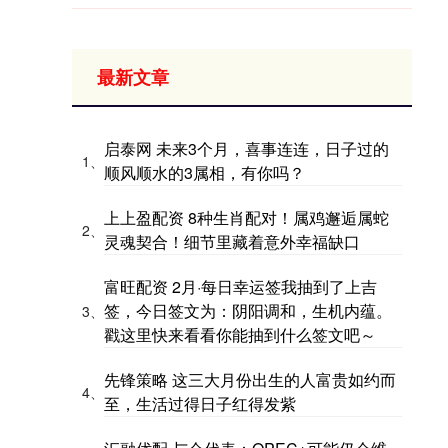
最新文章
启泰网 未来3个月，喜事连连，日子过的
1、
顺风顺水的3属相，有你吗？
上上盈配资 8种生肖配对！属鸡邂逅属蛇
2、
灵魂契合！细节里藏着意外幸福缺口
富旺配资 2月·每日幸运签我抽到了上吉
签，今日签文为：阴阳调和，生机内蕴。
3、
戳这里快来看看你能抽到什么签文吧～
先锋策略 这三大月份出生的人富贵如约而
4、
至，生活过得日子红得发紫