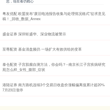
思，现在看仍戳心
粤友优配 欧盟发布“废旧电池报告收集与处理情况格式”征求意见
稿！_回收_数据_Annex
盛金证券 深圳钜盛华、深业物流被警示
至尊配资 基金清盘频仍 一场扩大有效供给的变革
泰仓配资 子宫肌瘤自测方法，你会吗？--南京长江子宫疾病研究
苑怎么样_女性_腹部_症状
港陆证券 南方路机连续3个交易日收盘价涨幅偏离值累计超20%
7月23日涨停