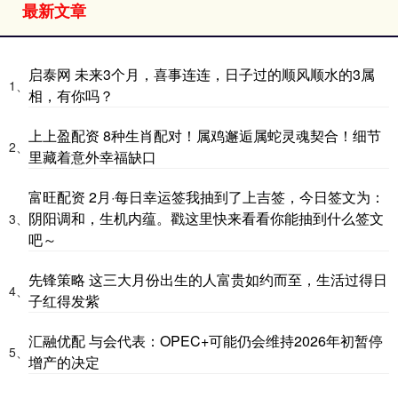
最新文章
启泰网 未来3个月，喜事连连，日子过的顺风顺水的3属
1、
相，有你吗？
上上盈配资 8种生肖配对！属鸡邂逅属蛇灵魂契合！细节
2、
里藏着意外幸福缺口
富旺配资 2月·每日幸运签我抽到了上吉签，今日签文为：
阴阳调和，生机内蕴。戳这里快来看看你能抽到什么签文
3、
吧～
先锋策略 这三大月份出生的人富贵如约而至，生活过得日
4、
子红得发紫
汇融优配 与会代表：OPEC+可能仍会维持2026年初暂停
5、
增产的决定