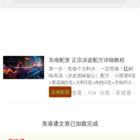
东南配资 ​正宗凉皮配方详细教程
第一步：先做个大料水，一定照做！1️⃣鲜
味高汤（凉皮底味核心）配方：小茴香6克
+青花椒5克+大料2克+肉桂2克+月桂叶2片
+老姜3片+矿泉水水800克关键：香料....
东南配资
查看：
114
分类：
美港通
美港通文章已加载完成