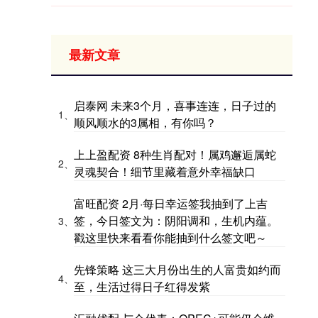
最新文章
启泰网 未来3个月，喜事连连，日子过的
1、
顺风顺水的3属相，有你吗？
上上盈配资 8种生肖配对！属鸡邂逅属蛇
2、
灵魂契合！细节里藏着意外幸福缺口
富旺配资 2月·每日幸运签我抽到了上吉
签，今日签文为：阴阳调和，生机内蕴。
3、
戳这里快来看看你能抽到什么签文吧～
先锋策略 这三大月份出生的人富贵如约而
4、
至，生活过得日子红得发紫