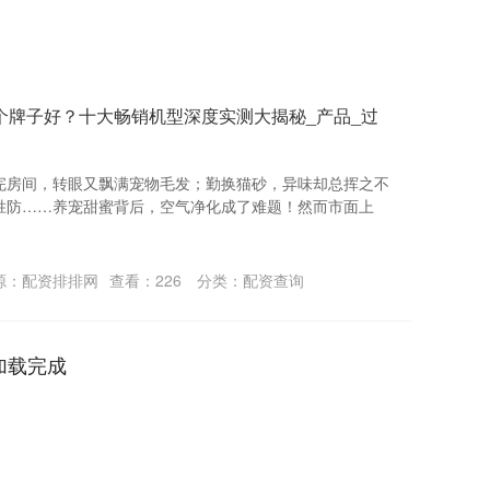
个牌子好？十大畅销机型深度实测大揭秘_产品_过
完房间，转眼又飘满宠物毛发；勤换猫砂，异味却总挥之不
胜防……养宠甜蜜背后，空气净化成了难题！然而市面上
源：配资排排网
查看：
226
分类：
配资查询
加载完成