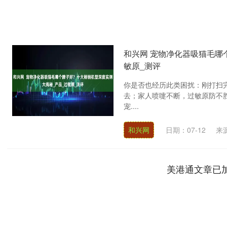
和兴网 宠物净化器吸猫毛哪
敏原_测评
你是否也经历此类困扰：刚打扫
去；家人喷嚏不断，过敏原防不
宠....
和兴网
日期：07-12
来
美港通文章已