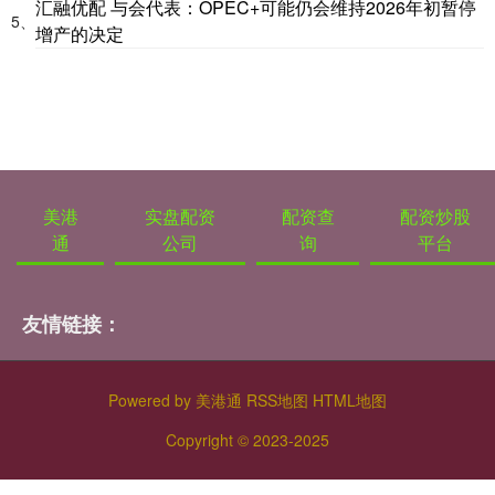
汇融优配 与会代表：OPEC+可能仍会维持2026年初暂停
5、
增产的决定
美港
实盘配资
配资查
配资炒股
通
公司
询
平台
友情链接：
Powered by
美港通
RSS地图
HTML地图
Copyright
© 2023-2025