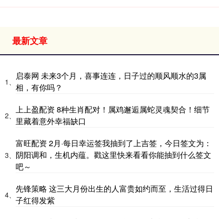
最新文章
启泰网 未来3个月，喜事连连，日子过的顺风顺水的3属
1、
相，有你吗？
上上盈配资 8种生肖配对！属鸡邂逅属蛇灵魂契合！细节
2、
里藏着意外幸福缺口
富旺配资 2月·每日幸运签我抽到了上吉签，今日签文为：
阴阳调和，生机内蕴。戳这里快来看看你能抽到什么签文
3、
吧～
先锋策略 这三大月份出生的人富贵如约而至，生活过得日
4、
子红得发紫